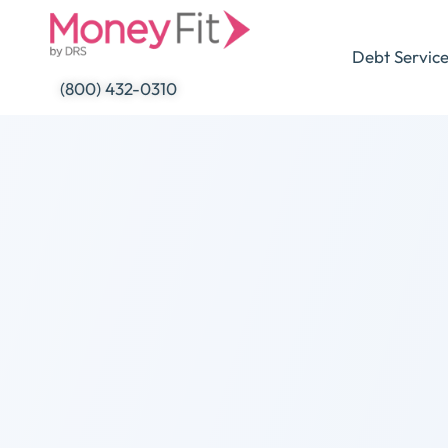
Skip
to
Debt Servic
content
(800) 432-0310